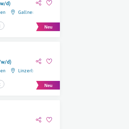
/w/d)
hen
Gallneukirchen
,
Österreich
t
/w/d)
hen
Linzerberg 45
,
Engerwitzdorf
,
Österreich
t