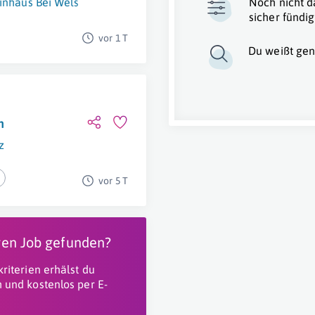
inhaus Bei Wels
Noch nicht d
sicher fündig
vor 1 T
Du weißt gen
n
z
vor 5 T
igen Job gefunden?
riterien erhälst du
 und kostenlos per E-