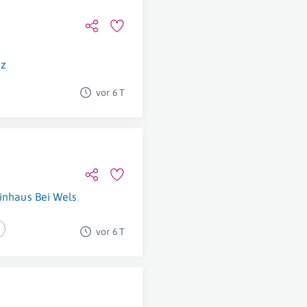
nz
vor 6 T
inhaus Bei Wels
,
Wien
,
Linz
,
Graz
,
Salzburg
,
Klagenfurt
,
Innsbr
vor 6 T