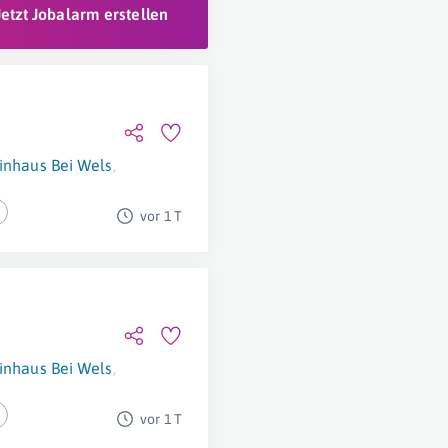
Jetzt Jobalarm erstellen
inhaus Bei Wels
,
Linz
,
Graz
,
Salzburg
,
Klagenfurt
,
Innsbruck
,
Br
vor 1 T
inhaus Bei Wels
,
Linz
,
Graz
,
Salzburg
,
Klagenfurt
,
Innsbruck
,
Br
vor 1 T