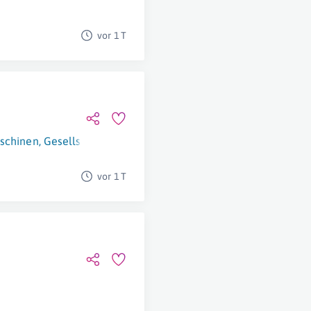
vor 1 T
chinen, Gesellschaft m.b.H.
Linz
vor 1 T