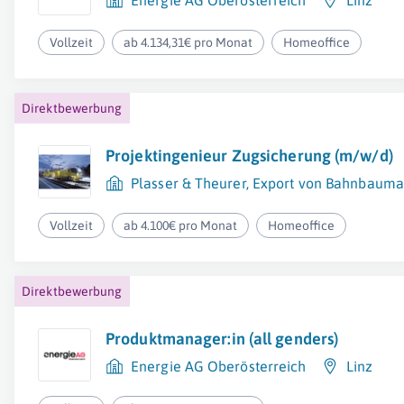
Energie AG Oberösterreich
Linz
Vollzeit
ab 4.134,31€ pro Monat
Homeoffice
Direktbewerbung
Projektingenieur Zugsicherung (m/w/d)
Plasser & Theurer, Export von Bahnbaumas
Vollzeit
ab 4.100€ pro Monat
Homeoffice
Direktbewerbung
Produktmanager:in (all genders)
Energie AG Oberösterreich
Linz