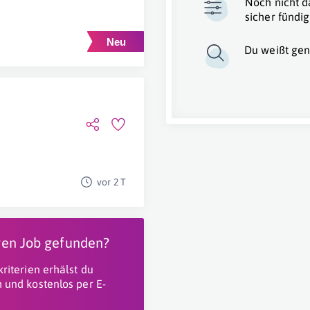
Noch nicht d
sicher fündig
Du weißt gen
vor 2 T
igen Job gefunden?
riterien erhälst du
 und kostenlos per E-