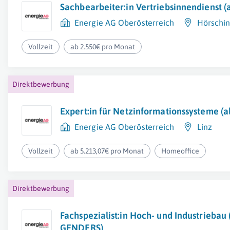
Sachbearbeiter:in Vertriebsinnendienst (a
Energie AG Oberösterreich
Hörschi
Vollzeit
ab 2.550€ pro Monat
Direktbewerbung
Expert:in für Netzinformationssysteme (a
Energie AG Oberösterreich
Linz
Vollzeit
ab 5.213,07€ pro Monat
Homeoffice
Direktbewerbung
Fachspezialist:in Hoch- und Industriebau 
GENDERS)