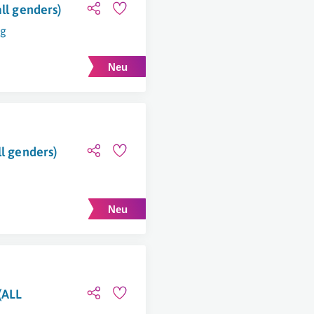
ll genders)
ng
ll genders)
(ALL