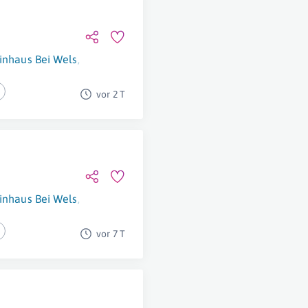
inhaus Bei Wels
,
Linz
,
Graz
,
Salzburg
,
Klagenfurt
,
Innsbruck
,
Br
vor 2 T
inhaus Bei Wels
,
Wien
,
Linz
,
Graz
,
Salzburg
,
Klagenfurt
,
Innsbr
vor 7 T