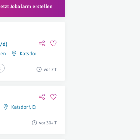
Jetzt Jobalarm erstellen
/d)
hen
Katsdorf
,
Österreich
t
vor 7 T
Katsdorf
,
Engerwitzdorf
vor 30+ T