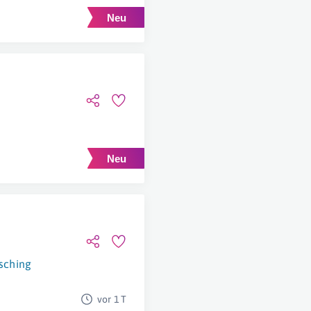
sching
vor 1 T