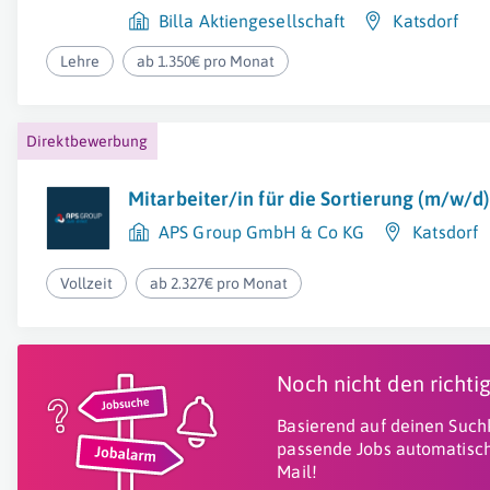
Billa Aktiengesellschaft
Katsdorf
Lehre
ab 1.350€ pro Monat
Direktbewerbung
Mitarbeiter/in für die Sortierung (m/w/d)
APS Group GmbH & Co KG
Katsdorf
Vollzeit
ab 2.327€ pro Monat
Noch nicht den richt
Basierend auf deinen Suchk
passende Jobs automatisch
Mail!