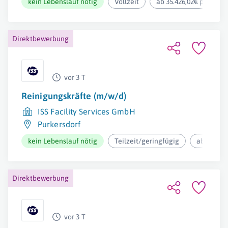
kein Lebenslauf nötig
Vollzeit
ab 35.426,02€ pro Jahr
Direktbewerbung
vor 3 T
Reinigungskräfte (m/w/d)
ISS Facility Services GmbH
Purkersdorf
kein Lebenslauf nötig
Teilzeit/geringfügig
ab 12,73€
Direktbewerbung
vor 3 T