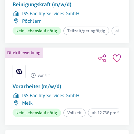
Reinigungskraft (m/w/d)
ISS Facility Services GmbH
Pöchlarn
kein Lebenslauf nötig
Teilzeit/geringfügig
ab 12,37€
Direktbewerbung
vor 4 T
Vorarbeiter (m/w/d)
ISS Facility Services GmbH
Melk
kein Lebenslauf nötig
Vollzeit
ab 12,73€ pro Stunde