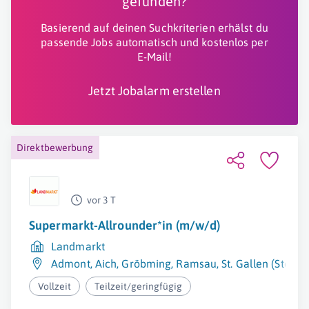
gefunden?
Basierend auf deinen Suchkriterien erhälst du
passende Jobs automatisch und kostenlos per
E-Mail!
Jetzt Jobalarm erstellen
Direktbewerbung
vor 3 T
Supermarkt-Allrounder*in (m/w/d)
Landmarkt
Admont
,
Aich
,
Gröbming
,
Ramsau
,
St. Gallen (Steier
Vollzeit
Teilzeit/geringfügig