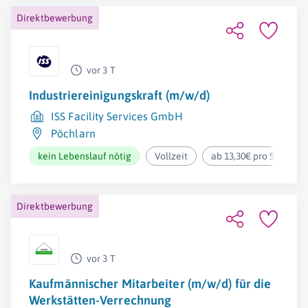
Direktbewerbung
vor 3 T
Industriereinigungskraft (m/w/d)
ISS Facility Services GmbH
Pöchlarn
kein Lebenslauf nötig
Vollzeit
ab 13,30€ pro Stunde
Direktbewerbung
vor 3 T
Kaufmännischer Mitarbeiter (m/w/d) für die
Werkstätten-Verrechnung