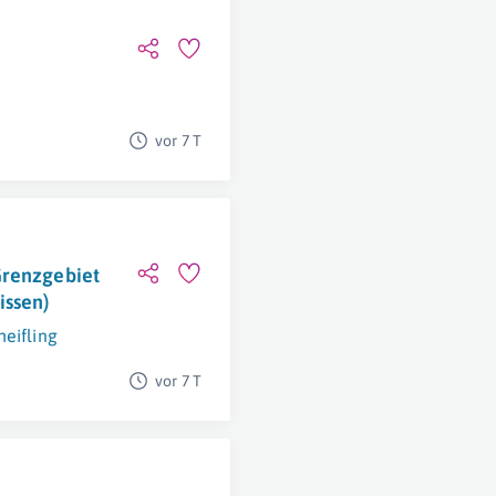
vor 7 T
Grenzgebiet
issen)
heifling
vor 7 T