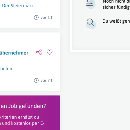
Noch nicht d
 Der Steiermark
sicher fündig
vor 1 T
Du weißt gen
zübernehmer
thofen
vor 7 T
igen Job gefunden?
riterien erhälst du
 und kostenlos per E-