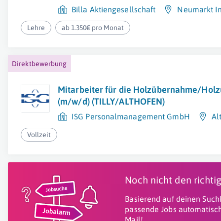
Billa Aktiengesellschaft
Neumarkt In
Lehre
ab 1.350€ pro Monat
Direktbewerbung
Mitarbeiter für die Holzübernahme/Hol
(m/w/d) (TILLY/ALTHOFEN)
ISG Personalmanagement GmbH
Al
Vollzeit
Noch nicht den richt
Basierend auf deinen Suchk
passende Jobs automatisch
Mail!