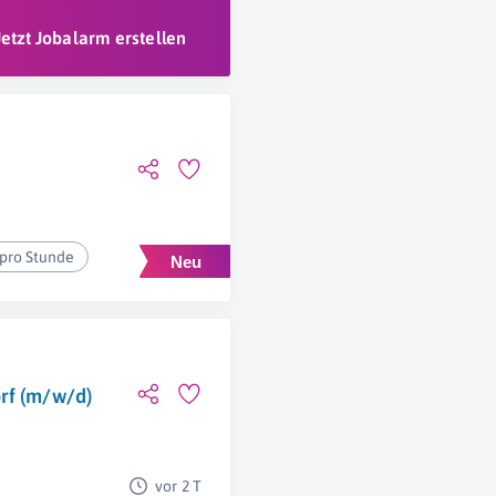
Jetzt Jobalarm erstellen
 pro Stunde
rf (m/w/d)
vor 2 T