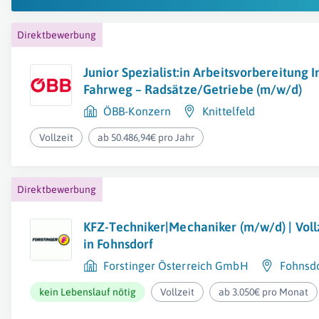
Direktbewerbung
Junior Spezialist:in Arbeitsvorbereitung I
Fahrweg – Radsätze/Getriebe (m/w/d)
ÖBB-Konzern
Knittelfeld
Vollzeit
ab 50.486,94€ pro Jahr
Direktbewerbung
KFZ-Techniker|Mechaniker (m/w/d) | Vollz
in Fohnsdorf
Forstinger Österreich GmbH
Fohnsd
kein Lebenslauf nötig
Vollzeit
ab 3.050€ pro Monat