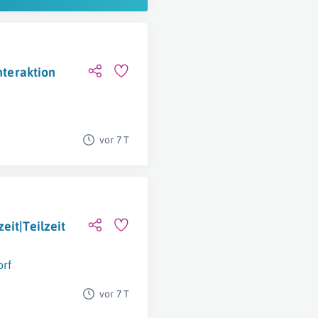
nteraktion
vor 7 T
eit|Teilzeit
orf
vor 7 T