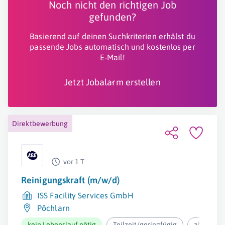
Noch nicht den richtigen Job
gefunden?
Basierend auf deinen Suchkriterien erhälst du
passende Jobs automatisch und kostenlos per
E-Mail!
Jetzt Jobalarm erstellen
Direktbewerbung
vor 1 T
Reinigungskraft (m/w/d)
ISS Facility Services GmbH
Pöchlarn
kein Lebenslauf nötig
Teilzeit/geringfügig
ab 12,37€