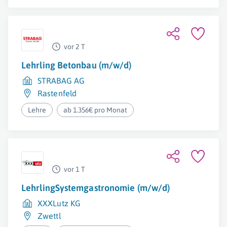
vor 2 T
Lehrling Betonbau (m/w/d)
STRABAG AG
Rastenfeld
Lehre
ab 1.356€ pro Monat
vor 1 T
LehrlingSystemgastronomie (m/w/d)
XXXLutz KG
Zwettl