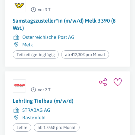
vor 3 T
Samstagszusteller*in (m/w/d) Melk 3390 (8
Wst.)
Österreichische Post AG
Melk
Teilzeit/geringfügig
ab 412,30€ pro Monat
vor 2 T
Lehrling Tiefbau (m/w/d)
STRABAG AG
Rastenfeld
Lehre
ab 1.356€ pro Monat