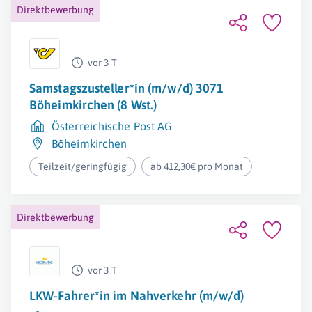
Direktbewerbung
vor 3 T
Samstagszusteller*in (m/w/d) 3071
Böheimkirchen (8 Wst.)
Österreichische Post AG
Böheimkirchen
Teilzeit/geringfügig
ab 412,30€ pro Monat
Direktbewerbung
vor 3 T
LKW-Fahrer*in im Nahverkehr (m/w/d)