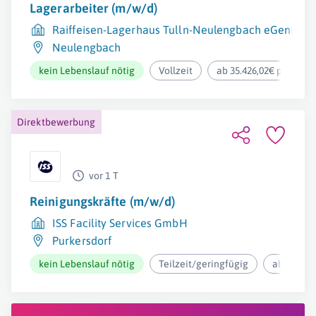
Lagerarbeiter (m/w/d)
Raiffeisen-Lagerhaus Tulln-Neulengbach eGenmbH
Neulengbach
kein Lebenslauf nötig
Vollzeit
ab 35.426,02€ pro Jahr
Direktbewerbung
vor 1 T
Reinigungskräfte (m/w/d)
ISS Facility Services GmbH
Purkersdorf
kein Lebenslauf nötig
Teilzeit/geringfügig
ab 12,73€