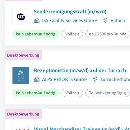
Sonderreinigungskraft (m/w/d)
ISS Facility Services GmbH
Villach
kein Lebenslauf nötig
Vollzeit
ab 13,30€ pro Stunde
Direktbewerbung
Rezeptionist:in (m/w/d) auf der Turrach
ALPS RESORTS GmbH
Turracherhöh
kein Lebenslauf nötig
Vollzeit
Teilzeit/geringfügig
Direktbewerbung
Visual Merchandiser Trainee (m/w/d) - At