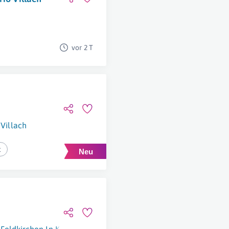
vor 2 T
Villach
t