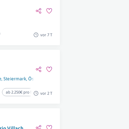
vor 7 T
e
,
Steiermark
,
Österreich
ab 2.250€ pro Monat
vor 2 T
rio Villach