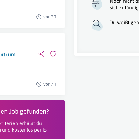
Noch nicht d
sicher fündig
vor 7 T
Du weißt gen
zentrum
vor 7 T
igen Job gefunden?
riterien erhälst du
 und kostenlos per E-