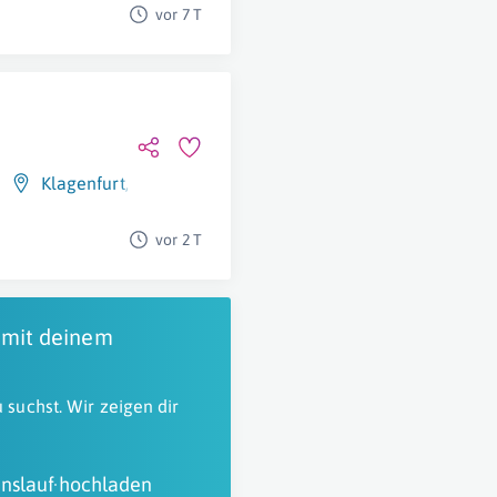
vor 7 T
Klagenfurt
,
Villach
vor 2 T
 mit deinem
 suchst. Wir zeigen dir
nslauf hochladen