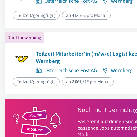
Österreichische Post AG
Wernberg
Teilzeit/geringfügig
ab 412,30€ pro Monat
Direktbewerbung
Teilzeit Mitarbeiter*in (m/w/d) Logistik
Wernberg
Österreichische Post AG
Wernberg
Teilzeit/geringfügig
ab 2.061,51€ pro Monat
Noch nicht den richt
Basierend auf deinen Suchk
passende Jobs automatisch
Mail!