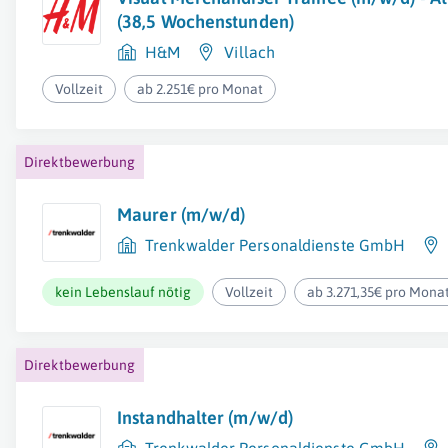
(38,5 Wochenstunden)
H&M
Villach
Vollzeit
ab 2.251€ pro Monat
Direktbewerbung
Maurer (m/w/d)
Trenkwalder Personaldienste GmbH
kein Lebenslauf nötig
Vollzeit
ab 3.271,35€ pro Mona
Direktbewerbung
Instandhalter (m/w/d)