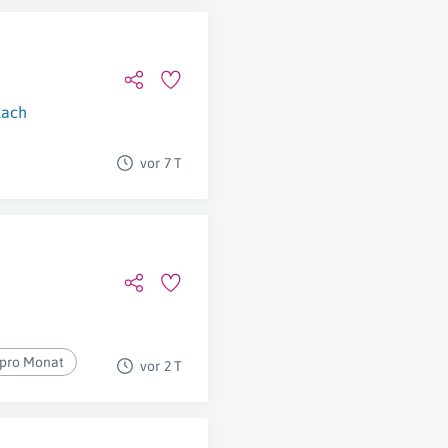
lach
vor 7 T
 pro Monat
vor 2 T