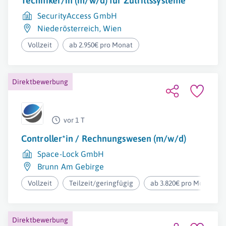
Techniker/in (m/w/d) für Zutrittssysteme
SecurityAccess GmbH
Niederösterreich
,
Wien
Vollzeit
ab 2.950€ pro Monat
Direktbewerbung
vor 1 T
Controller*in / Rechnungswesen (m/w/d)
Space-Lock GmbH
Brunn Am Gebirge
Vollzeit
Teilzeit/geringfügig
ab 3.820€ pro Monat
Direktbewerbung