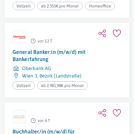
Vollzeit
ab 2.355€ pro Monat
Homeoffice
vor 12 T
General Banker:in (m/w/d) mit
Bankerfahrung
Oberbank AG
Wien 3. Bezirk (Landstraße)
Vollzeit
ab 2.981,98€ pro Monat
vor 4 T
Buchhalter/in (m/w/d) für