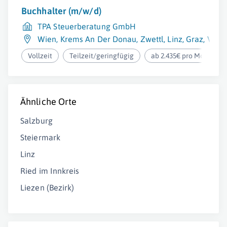
Buchhalter (m/w/d)
TPA Steuerberatung GmbH
Wien
,
Krems An Der Donau
,
Zwettl
,
Linz
,
Graz
,
Villa
Vollzeit
Teilzeit/geringfügig
ab 2.435€ pro Monat
Ähnliche Orte
Salzburg
Steiermark
Linz
Ried im Innkreis
Liezen (Bezirk)