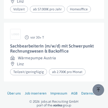
Linz
Vollzeit
ab 57.000€ pro Jahr
Homeoffice
vor 30+ T
SachbearbeiterIn (m/w/d) mit Schwerpunkt
Rechnungswesen & Backoffice
Wärmepumpe Austria
Linz
Teilzeit/geringfügig
ab 2.700€ pro Monat
Über uns
Job inserieren
Impressum
AGB
Datenschutz
© 2026
jobs.at
Recruiting GmbH