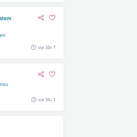
ystem
fen
vor 30+ T
enau
vor 30+ T