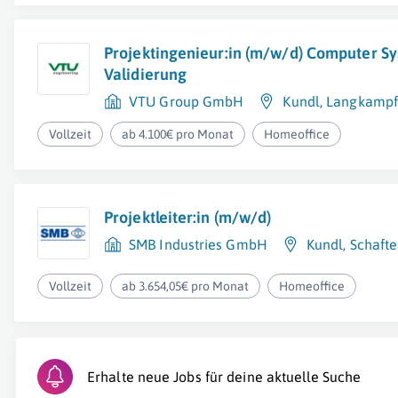
Projektingenieur:in (m/w/d) Computer S
Validierung
VTU Group GmbH
Kundl
,
Langkamp
Vollzeit
ab 4.100€ pro Monat
Homeoffice
Projektleiter:in (m/w/d)
SMB Industries GmbH
Kundl
,
Schaft
Vollzeit
ab 3.654,05€ pro Monat
Homeoffice
Erhalte neue Jobs für deine aktuelle Suche