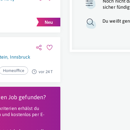
Noch nicht d
sicher fündig
Du weißt gen
)
tein
,
Innsbruck
Homeoffice
vor 24 T
igen Job gefunden?
riterien erhälst du
 und kostenlos per E-