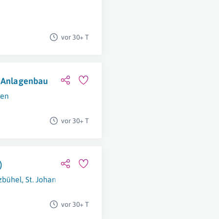
vor 30+ T
n Anlagenbau
fen
vor 30+ T
)
zbühel
,
St. Johann In Tirol
vor 30+ T