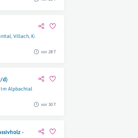
anttal
,
Villach
,
Kundl
,
Wien
,
Schwadorf
,
Kapfenberg
vor 28 T
/d)
 Im Alpbachtal
vor 30 T
ssivholz -