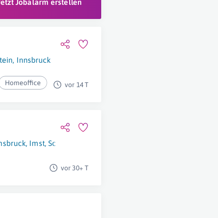
Jetzt Jobalarm erstellen
tein
,
Innsbruck
Homeoffice
vor 14 T
nsbruck
,
Imst
,
Schwaz
,
Reutte
vor 30+ T