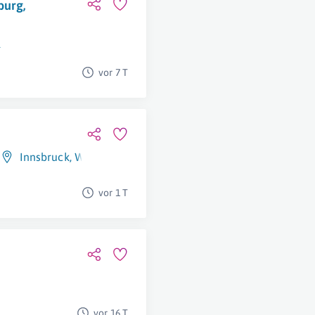
burg,
l
vor 7 T
Innsbruck
,
Wien
,
Kundl
,
Brixlegg
,
Schaftenau
vor 1 T
vor 16 T