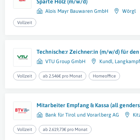
Sparte Holz (m/w/d)
Alois Mayr Bauwaren GmbH
Wörgl
Vollzeit
Technische:r Zeichner:in (m/w/d) für de
VTU Group GmbH
Kundl
,
Langkamp
Vollzeit
ab 2.546€ pro Monat
Homeoffice
Mitarbeiter Empfang & Kassa (all genders
Bank für Tirol und Vorarlberg AG
Kit
Vollzeit
ab 2.619,73€ pro Monat