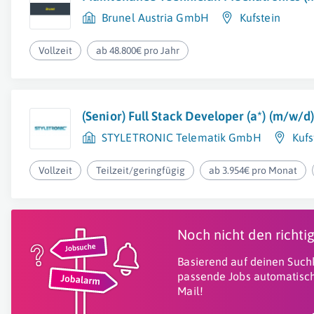
Brunel Austria GmbH
Kufstein
Vollzeit
ab 48.800€ pro Jahr
(Senior) Full Stack Developer (a*) (m/w/d
STYLETRONIC Telematik GmbH
Kufs
Vollzeit
Teilzeit/geringfügig
ab 3.954€ pro Monat
Noch nicht den richt
Basierend auf deinen Suchk
passende Jobs automatisch
Mail!