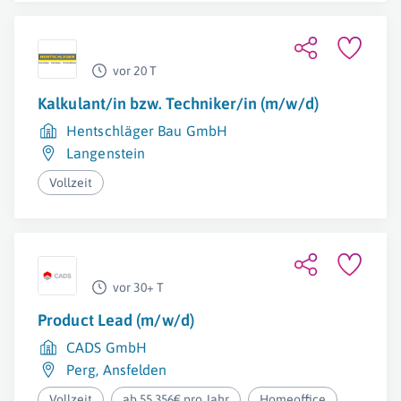
vor 20 T
Kalkulant/in bzw. Techniker/in (m/w/d)
Hentschläger Bau GmbH
Langenstein
Vollzeit
vor 30+ T
Product Lead (m/w/d)
CADS GmbH
Perg
,
Ansfelden
Vollzeit
ab 55.356€ pro Jahr
Homeoffice