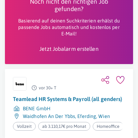
Noch nicht den richtigen Job
gefunden?
Basierend auf deinen Suchkriterien erhälst du
passende Jobs automatisch und kostenlos per
E-Mail!
Jetzt Jobalarm erstellen
vor 30+ T
Teamlead HR Systems & Payroll (all genders)
BENE GmbH
Waidhofen An Der Ybbs
,
Eferding
,
Wien
Vollzeit
ab 3.110,17€ pro Monat
Homeoffice