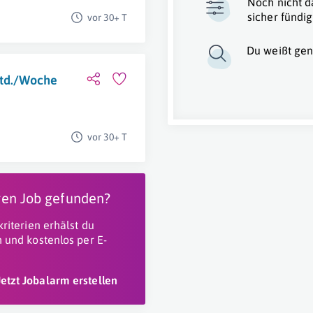
Noch nicht d
sicher fündig
vor 30+ T
Du weißt gen
Std./Woche
vor 30+ T
igen Job gefunden?
riterien erhälst du
 und kostenlos per E-
Jetzt Jobalarm erstellen