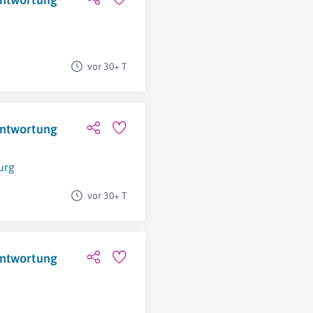
vor 30+ T
antwortung
urg
vor 30+ T
antwortung