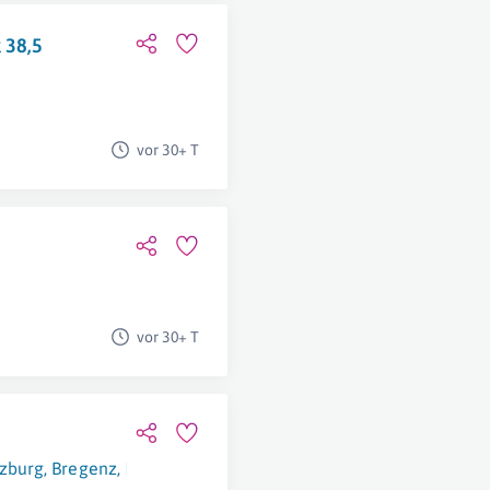
 38,5
vor 30+ T
vor 30+ T
lzburg
,
Bregenz
,
Innsbruck
,
Eisenstadt
,
Wien
,
Klagenfurt Am Wö