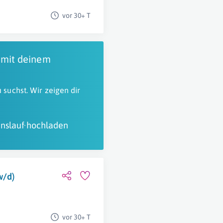
vor 30+ T
 mit deinem
 suchst. Wir zeigen dir
nslauf hochladen
w/d)
vor 30+ T