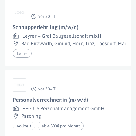
vor 30+ T
Schnupperlehrling (m/w/d)
Leyrer + Graf Baugesellschaft m.b.H
Bad Pirawarth
,
Gmünd
,
Horn
,
Linz
,
Loosdorf
,
Marchtr
Lehre
vor 30+ T
Personalverrechner:in (m/w/d)
REGIUS Personalmanagement GmbH
Pasching
Vollzeit
ab 4.500€ pro Monat