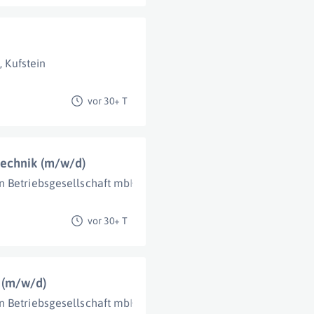
t
,
Kufstein
vor 30+ T
technik (m/w/d)
n Betriebsgesellschaft mbH
Salzburg
vor 30+ T
 (m/w/d)
n Betriebsgesellschaft mbH
Salzburg (Stadt)