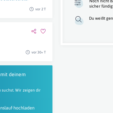
Noch nicht d
sicher fündig
vor 2 T
Du weißt gen
vor 30+ T
 mit deinem
 suchst. Wir zeigen dir
nslauf hochladen