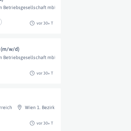
n Betriebsgesellschaft mbH
Salzburg
vor 30+ T
 (m/w/d)
n Betriebsgesellschaft mbH
Salzburg
vor 30+ T
rreich
Wien 1. Bezirk (Innere Stadt)
vor 30+ T