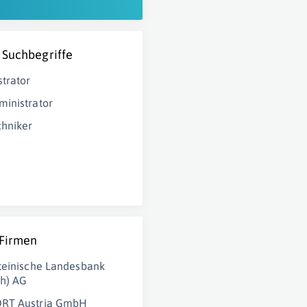
 Suchbegriffe
strator
inistrator
hniker
 Firmen
teinische Landesbank
ch) AG
RT Austria GmbH