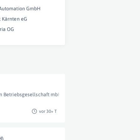
 Automation GmbH
 Kärnten eG
ria OG
n Betriebsgesellschaft mbH
Salzburg
vor 30+ T
d)