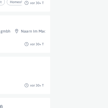
it
Homeoffice
vor 30+ T
n gmbh
Naarn Im Machlande
vor 30+ T
vor 30+ T
d)