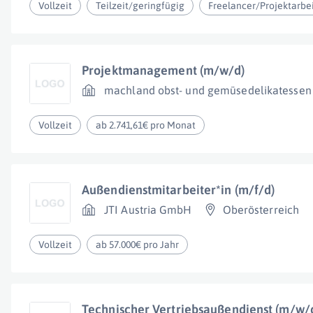
Vollzeit
Teilzeit/geringfügig
Freelancer/Projektarbe
Projektmanagement (m/w/d)
machland obst- und gemüsedelikatesse
Vollzeit
ab 2.741,61€ pro Monat
Außendienstmitarbeiter*in (m/f/d)
JTI Austria GmbH
Oberösterreich
Vollzeit
ab 57.000€ pro Jahr
Technischer Vertriebsaußendienst (m/w/