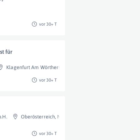
vor 30+ T
t für
Klagenfurt Am Wörthersee
,
St. Pölten
,
Wels
,
Salzburg
,
Graz
vor 30+ T
b.H.
Oberösterreich
,
Niederösterreich
vor 30+ T