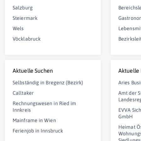
Salzburg
Bereichsle
Steiermark
Gastrono
Wels
Lebensmit
Vöcklabruck
Bezirkslei
Aktuelle Suchen
Aktuelle
Selbständig in Bregenz (Bezirk)
Aries Bu
Calltaker
Amt der S
Landesre
Rechnungswesen in Ried im
Innkreis
EVVA Sich
GmbH
Mainframe in Wien
Heimat Ös
Ferienjob in Innsbruck
Wohnungs
Siedlungs