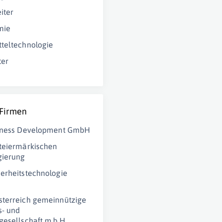
iter
mie
teltechnologie
ter
 Firmen
siness Development GmbH
teiermärkischen
gierung
erheitstechnologie
terreich gemeinnützige
- und
gesellschaft m.b.H.