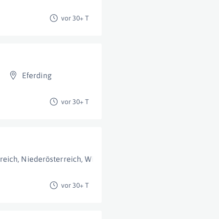
vor 30+ T
H
Eferding
vor 30+ T
reich
,
Niederösterreich
,
Wien Und Umgebung
,
Burgenland
vor 30+ T