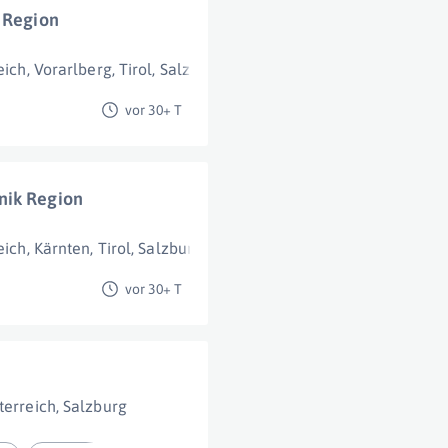
k Region
eich
,
Vorarlberg
,
Tirol
,
Salzburg
vor 30+ T
nik Region
eich
,
Kärnten
,
Tirol
,
Salzburg
vor 30+ T
terreich
,
Salzburg