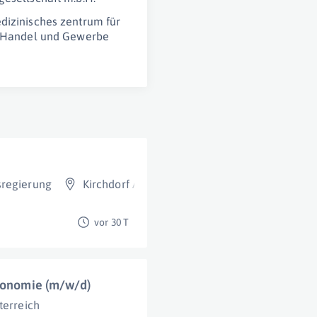
dizinisches zentrum für
, Handel und Gewerbe
sregierung
Kirchdorf An Der Krems
vor 30 T
tronomie (m/w/d)
terreich