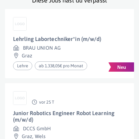
Diese Jobs hast du verpasst
Lehrling Labortechniker*in (m/w/d)
BRAU UNION AG
Graz
Lehre
ab 1.338,05€ pro Monat
vor 25 T
Junior Robotics Engineer Robot Learning
(m/w/d)
DCCS GmbH
Graz
,
Wels