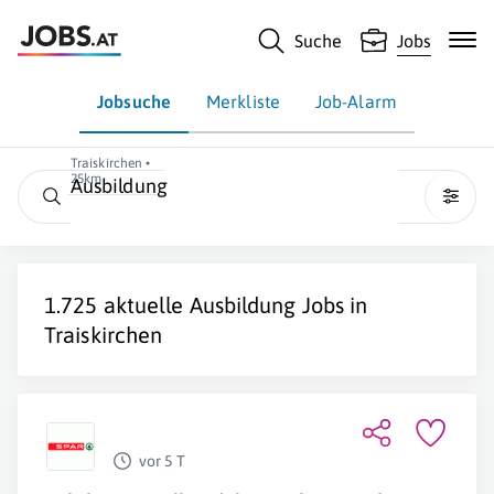
Suche
Jobs
Jobsuche
Merkliste
Job-Alarm
Traiskirchen •
25km
Ausbildung
1.725 aktuelle
Ausbildung
Jobs in
Traiskirchen
vor 5 T