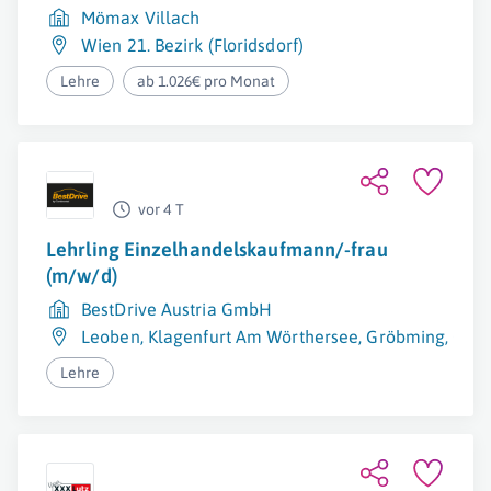
Mömax Villach
Wien 21. Bezirk (Floridsdorf)
Lehre
ab 1.026€ pro Monat
vor 4 T
Lehrling Einzelhandelskaufmann/-frau
(m/w/d)
BestDrive Austria GmbH
Leoben
,
Klagenfurt Am Wörthersee
,
Gröbming
,
Graz
Lehre