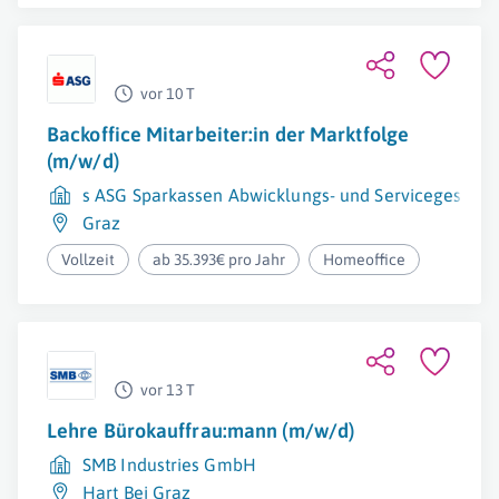
vor 10 T
Backoffice Mitarbeiter:in der Marktfolge
(m/w/d)
s ASG Sparkassen Abwicklungs- und Servicegesells
Graz
Vollzeit
ab 35.393€ pro Jahr
Homeoffice
vor 13 T
Lehre Bürokauffrau:mann (m/w/d)
SMB Industries GmbH
Hart Bei Graz