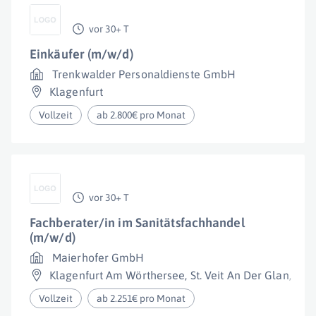
vor 30+ T
Einkäufer (m/w/d)
Trenkwalder Personaldienste GmbH
Klagenfurt
Vollzeit
ab 2.800€ pro Monat
vor 30+ T
Fachberater/in im Sanitätsfachhandel
(m/w/d)
Maierhofer GmbH
Klagenfurt Am Wörthersee
,
St. Veit An Der Glan
,
Wol
Vollzeit
ab 2.251€ pro Monat