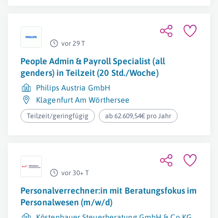
vor 29 T
People Admin & Payroll Specialist (all
genders) in Teilzeit (20 Std./Woche)
Philips Austria GmbH
Klagenfurt Am Wörthersee
Teilzeit/geringfügig
ab 62.609,54€ pro Jahr
vor 30+ T
Personalverrechner:in mit Beratungsfokus im
Personalwesen (m/w/d)
Köstenbauer Steuerberatung GmbH & Co KG