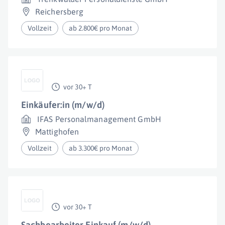
Reichersberg
Vollzeit
ab 2.800€ pro Monat
vor 30+ T
Einkäufer:in (m/w/d)
IFAS Personalmanagement GmbH
Mattighofen
Vollzeit
ab 3.300€ pro Monat
vor 30+ T
Sachbearbeiter Einkauf (m/w/d)