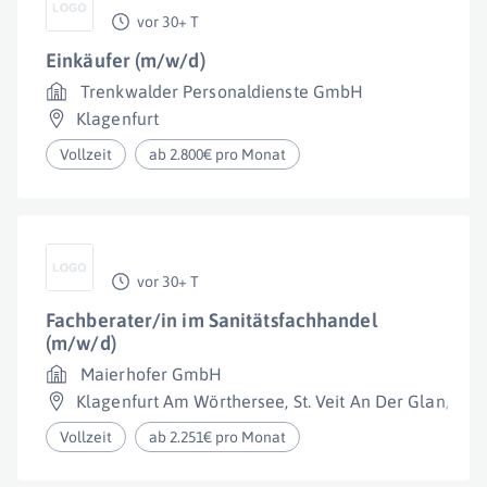
vor 30+ T
Einkäufer (m/w/d)
Trenkwalder Personaldienste GmbH
Klagenfurt
Vollzeit
ab 2.800€ pro Monat
vor 30+ T
Fachberater/in im Sanitätsfachhandel
(m/w/d)
Maierhofer GmbH
Klagenfurt Am Wörthersee
,
St. Veit An Der Glan
,
Wol
Vollzeit
ab 2.251€ pro Monat