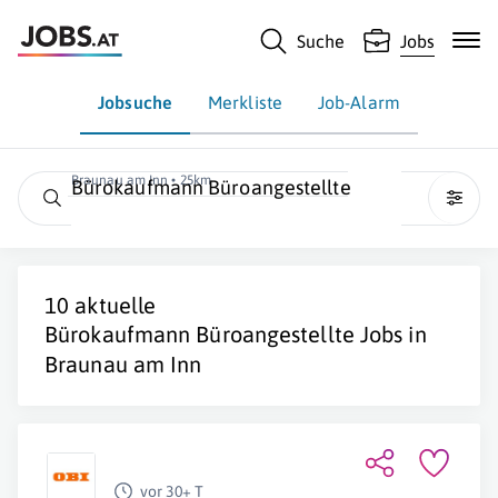
Suche
Jobs
Jobsuche
Merkliste
Job-Alarm
Braunau am Inn • 25km
Bürokaufmann Büroangestellte
10 aktuelle
Bürokaufmann Büroangestellte
Jobs in
Braunau am Inn
vor 30+ T