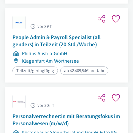
vor 29 T
People Admin & Payroll Specialist (all
genders) in Teilzeit (20 Std./Woche)
Philips Austria GmbH
Klagenfurt Am Wörthersee
Teilzeit/geringfügig
ab 62.609,54€ pro Jahr
vor 30+ T
Personalverrechner:in mit Beratungsfokus im
Personalwesen (m/w/d)
Köstenbauer Steuerberatung GmbH & Co KG