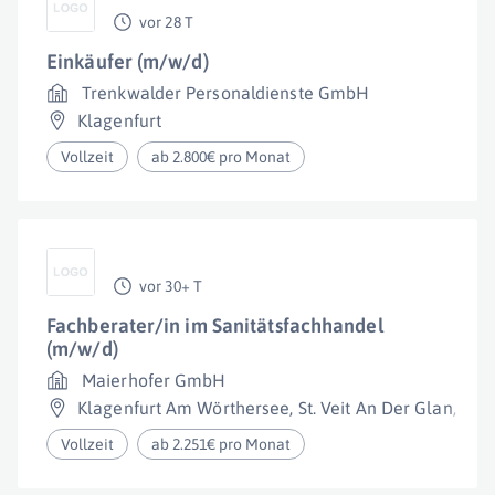
vor 28 T
Einkäufer (m/w/d)
Trenkwalder Personaldienste GmbH
Klagenfurt
Vollzeit
ab 2.800€ pro Monat
vor 30+ T
Fachberater/in im Sanitätsfachhandel
(m/w/d)
Maierhofer GmbH
Klagenfurt Am Wörthersee
,
St. Veit An Der Glan
,
Wol
Vollzeit
ab 2.251€ pro Monat