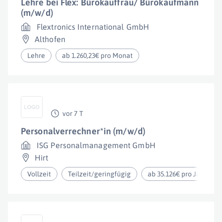
Lehre bei Flex: Bürokauffrau/ Bürokaufmann
(m/w/d)
Flextronics International GmbH
Althofen
Lehre
ab 1.260,23€ pro Monat
vor 7 T
Personalverrechner*in (m/w/d)
ISG Personalmanagement GmbH
Hirt
Vollzeit
Teilzeit/geringfügig
ab 35.126€ pro Jahr