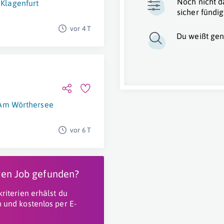
Noch nicht d
Klagenfurt
sicher fündig
vor 4 T
Du weißt gen
 Am Wörthersee
vor 6 T
igen Job gefunden?
riterien erhälst du
 und kostenlos per E-