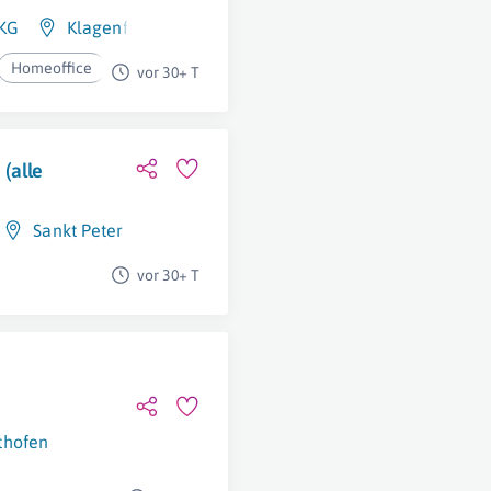
 KG
Klagenfurt Am Wörthersee
Homeoffice
vor 30+ T
(alle
Sankt Peter Am Bichl
vor 30+ T
thofen