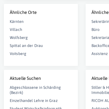
Ähnliche Orte
Ähnliche
Kärnten
Sekretäri
Villach
Büro
Wolfsberg
Sekretaria
Spittal an der Drau
Backoffic
Voitsberg
Assistenz
Aktuelle Suchen
Aktuelle
Abgeschlossene in Schärding
Stiller & 
(Bezirk)
Immobili
Einzelhandel Lehre in Graz
RICOH A
Student Wirtschaftsinformatik
Auktions