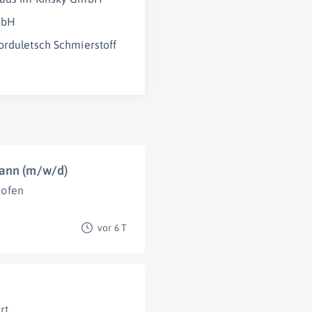
mbH
orduletsch Schmierstoff
mann (m/w/d)
hofen
vor 6 T
rt