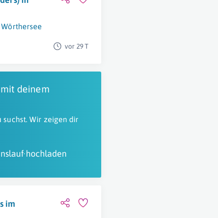
 Wörthersee
vor 29 T
 mit deinem
 suchst. Wir zeigen dir
nslauf hochladen
s im