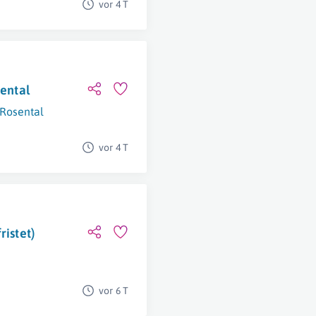
vor 4 T
sental
 Rosental
vor 4 T
ristet)
vor 6 T