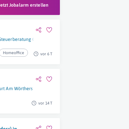
Jetzt Jobalarm erstellen
d Steuerberatung GmbH
Klagenfurt Am Wörthersee
Homeoffice
vor 6 T
urt Am Wörthersee
vor 14 T
ders) in