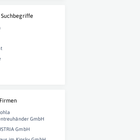
 Suchbegriffe
n
t
e
 Firmen
Hohla
entreuhänder GmbH
USTRIA GmbH
haus im Kinsky GmbH