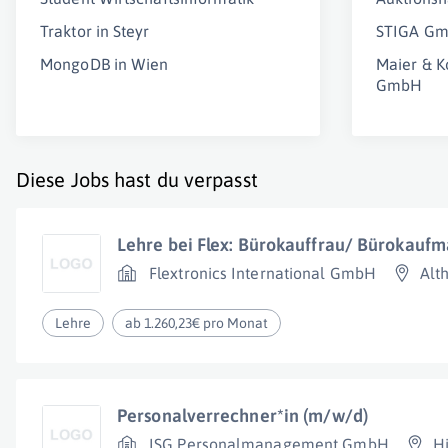
Traktor in Steyr
STIGA G
MongoDB in Wien
Maier & K
GmbH
Diese Jobs hast du verpasst
Lehre bei Flex: Bürokauffrau/ Bürokauf
Flextronics International GmbH
Alt
Lehre
ab 1.260,23€ pro Monat
Personalverrechner*in (m/w/d)
ISG Personalmanagement GmbH
Hi