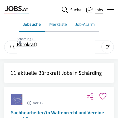
Suche
Jobs
Jobsuche
Merkliste
Job-Alarm
Schärding •
25km
Bürokraft
11 aktuelle
Bürokraft
Jobs in
Schärding
vor 12 T
Sachbearbeiter/in Waffenrecht und Vereine