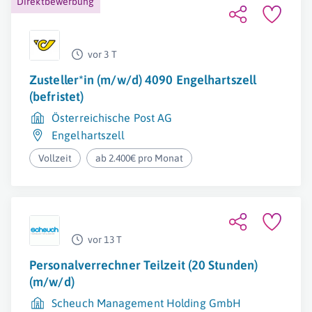
Direktbewerbung
vor 3 T
Zusteller*in (m/w/d) 4090 Engelhartszell
(befristet)
Österreichische Post AG
Engelhartszell
Vollzeit
ab 2.400€ pro Monat
vor 13 T
Personalverrechner Teilzeit (20 Stunden)
(m/w/d)
Scheuch Management Holding GmbH