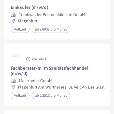
Einkäufer (m/w/d)
Trenkwalder Personaldienste GmbH
Klagenfurt
Vollzeit
ab 2.800€ pro Monat
vor 30+ T
Fachberater/in im Sanitätsfachhandel
(m/w/d)
Maierhofer GmbH
Klagenfurt Am Wörthersee
,
St. Veit An Der Glan
,
Wol
Vollzeit
ab 2.251€ pro Monat