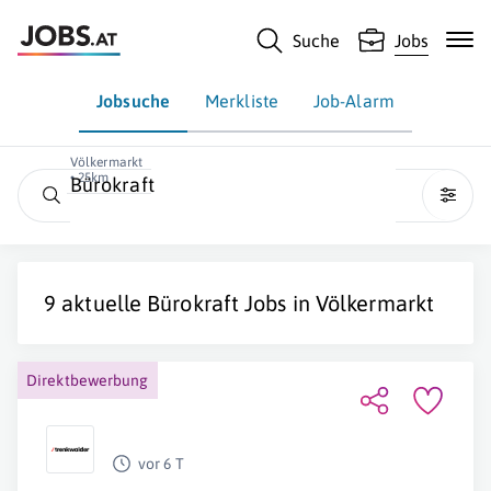
Suche
Jobs
Jobsuche
Merkliste
Job-Alarm
Völkermarkt
• 25km
Bürokraft
9 aktuelle
Bürokraft
Jobs in
Völkermarkt
Direktbewerbung
vor 6 T