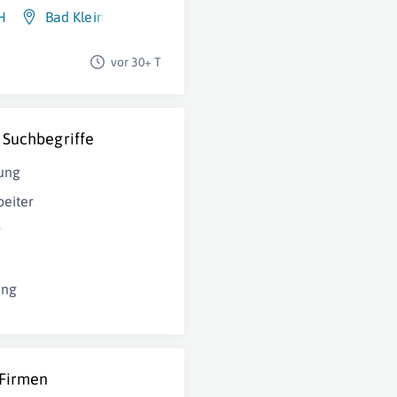
H
Bad Kleinkirchheim
vor 30+ T
 Suchbegriffe
ung
eiter
g
ung
 Firmen