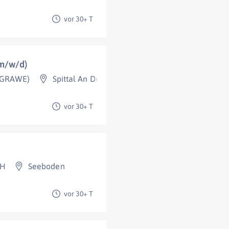
vor 30+ T
(m/w/d)
 (GRAWE)
Spittal An Der Drau (Bezirk)
,
Hermagor (Bezirk)
vor 30+ T
bH
Seeboden
vor 30+ T