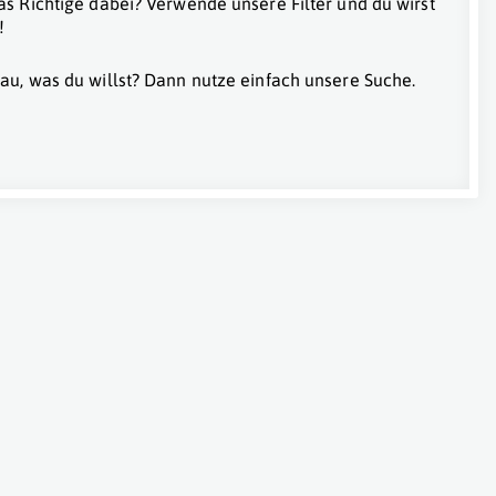
as Richtige dabei? Verwende unsere Filter und du wirst
!
au, was du willst? Dann nutze einfach unsere Suche.
genfurt Am Wörthersee
,
Villach
,
Hermagor