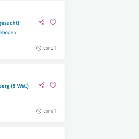
gesucht!
eboden
vor 1 T
erg (8 Wst.)
vor 6 T