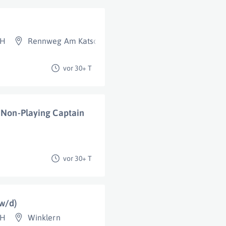
bH
Rennweg Am Katschberg
vor 30+ T
) Non-Playing Captain
vor 30+ T
w/d)
bH
Winklern