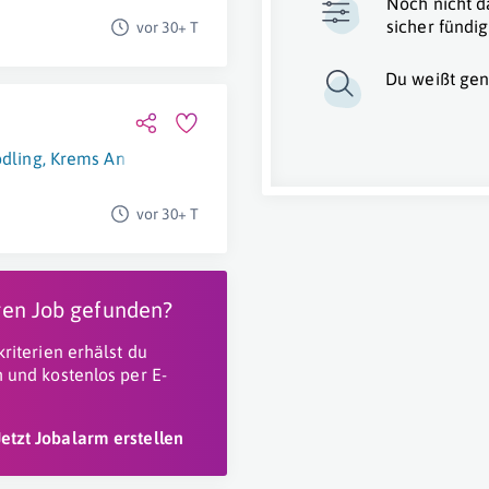
Noch nicht d
sicher fündig
vor 30+ T
Du weißt gen
dling
,
Krems An Der Donau
,
Zwettl
,
Schrems
,
Gmünd
,
Linz
,
Kla
vor 30+ T
igen Job gefunden?
riterien erhälst du
 und kostenlos per E-
Jetzt Jobalarm erstellen