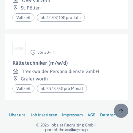
ÖBB-Konzern
St. Pölten
Vollzeit
ab 42.807,10€ pro Jahr
vor 30+ T
Kältetechniker (m/w/d)
Trenkwalder Personaldienste GmbH
Grafenwörth
Vollzeit
ab 2.948,85€ pro Monat
Über uns
Job inserieren
Impressum
AGB
Datenschutz
© 2026
jobs.at
Recruiting GmbH