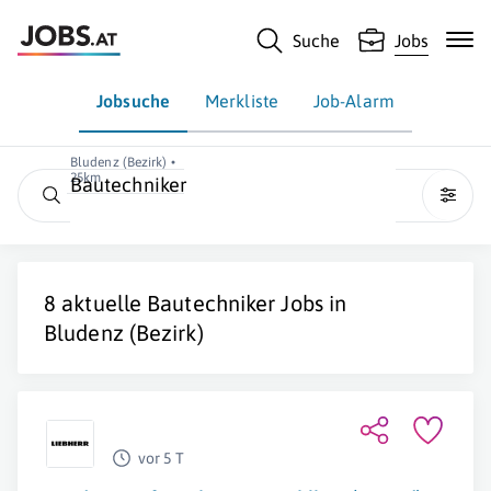
Suche
Jobs
Jobsuche
Merkliste
Job-Alarm
Bludenz (Bezirk) •
25km
Bautechniker
8 aktuelle
Bautechniker
Jobs in
Bludenz (Bezirk)
vor 5 T