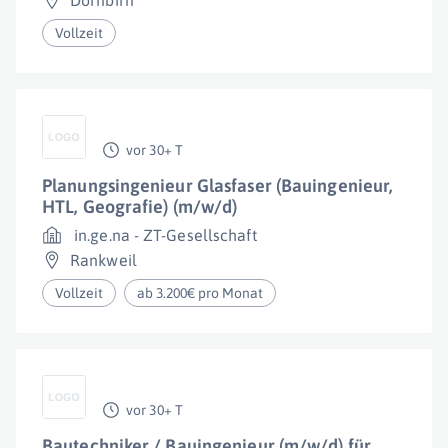
Dornbirn
Vollzeit
vor 30+ T
Planungsingenieur Glasfaser (Bauingenieur,
HTL, Geografie) (m/w/d)
in.ge.na - ZT-Gesellschaft
Rankweil
Vollzeit
ab 3.200€ pro Monat
vor 30+ T
Bautechniker / Bauingenieur (m/w/d) für