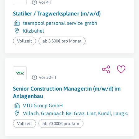
vor 4 T
Statiker / Tragwerksplaner (m/w/d)
teampool personal service gmbh
Kitzbühel
Vollzeit
ab 3.500€ pro Monat
vor 30+ T
Senior Construction Manager:in (m/w/d) im
Anlagenbau
VTU Group GmbH
Villach
,
Grambach Bei Graz
,
Linz
,
Kundl
,
Langkampf
Vollzeit
ab 70.000€ pro Jahr