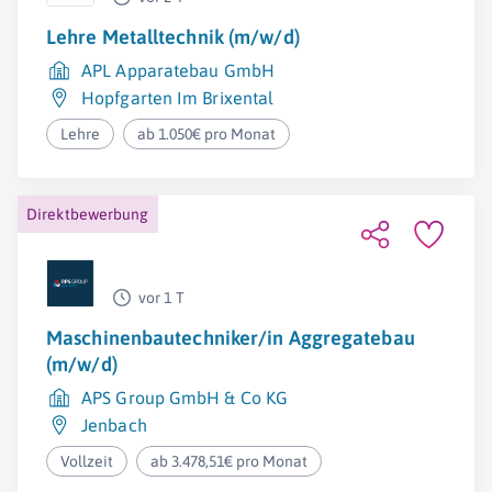
Lehre Metalltechnik (m/w/d)
APL Apparatebau GmbH
Hopfgarten Im Brixental
Lehre
ab 1.050€ pro Monat
Direktbewerbung
vor 1 T
Maschinenbautechniker/in Aggregatebau
(m/w/d)
APS Group GmbH & Co KG
Jenbach
Vollzeit
ab 3.478,51€ pro Monat