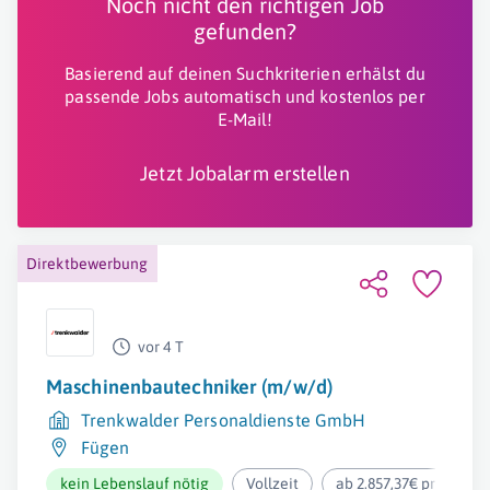
Noch nicht den richtigen Job
gefunden?
Basierend auf deinen Suchkriterien erhälst du
passende Jobs automatisch und kostenlos per
E-Mail!
Jetzt Jobalarm erstellen
Direktbewerbung
vor 4 T
Maschinenbautechniker (m/w/d)
Trenkwalder Personaldienste GmbH
Fügen
kein Lebenslauf nötig
Vollzeit
ab 2.857,37€ pro Mona