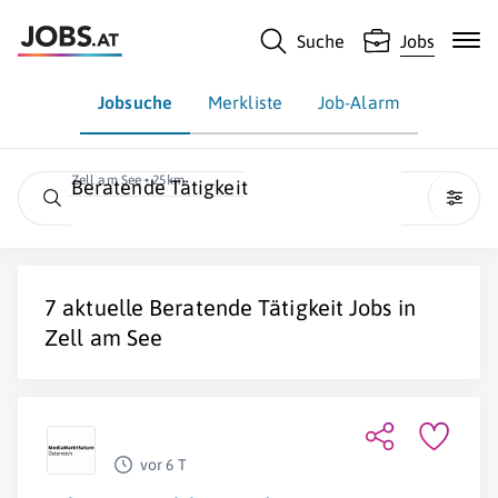
Suche
Jobs
Jobsuche
Merkliste
Job-Alarm
Zell am See • 25km
Beratende Tätigkeit
7 aktuelle
Beratende Tätigkeit
Jobs in
Zell am See
vor 6 T