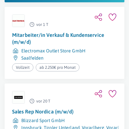
vor 1 T
Mitarbeiter/in Verkauf & Kundenservice
(m/w/d)
Electromax Outlet Store GmbH
Saalfelden
Vollzeit
ab 2.250€ pro Monat
vor 20 T
Sales Rep Nordica (m/w/d)
Blizzard Sport GmbH
Innsbruck
,
Tiroler Unterland
,
Vorarlberg
,
Vorarlberg