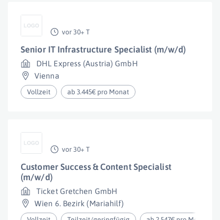
vor 30+ T
Senior IT Infrastructure Specialist (m/w/d)
DHL Express (Austria) GmbH
Vienna
Vollzeit
ab 3.445€ pro Monat
vor 30+ T
Customer Success & Content Specialist
(m/w/d)
Ticket Gretchen GmbH
Wien 6. Bezirk (Mariahilf)
Vollzeit
Teilzeit/geringfügig
ab 2.547€ pro Monat