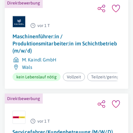
Direktbewerbung
vor 1 T
Maschinenführer:in /
Produktionsmitarbeiter:in im Schichtbetrieb
(m/w/d)
M. Kaindl GmbH
Wals
kein Lebenslauf nötig
Vollzeit
Teilzeit/geringfügig
Direktbewerbung
vor 1 T
Servicefahrer/Kundenbetreuung (M/W/D)