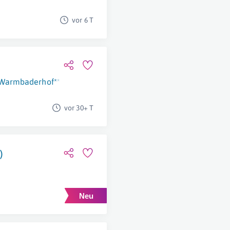
vor 6 T
Warmbaderhof*****
Villach-Warmbad
vor 30+ T
)