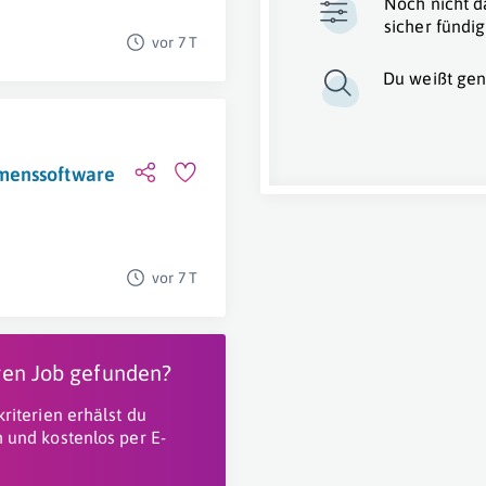
Noch nicht d
sicher fündig
vor 7 T
Du weißt gen
menssoftware
vor 7 T
igen Job gefunden?
riterien erhälst du
 und kostenlos per E-