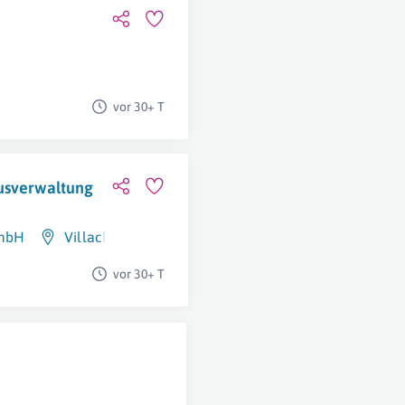
vor 30+ T
ausverwaltung
GmbH
Villach
,
Klagenfurt Am Wörthersee
vor 30+ T