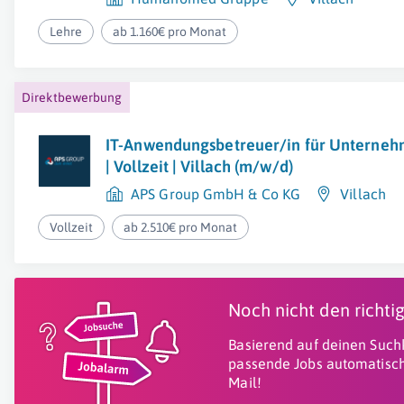
Lehre
ab 1.160€ pro Monat
Direktbewerbung
IT-Anwendungsbetreuer/in für Unterneh
| Vollzeit | Villach (m/w/d)
APS Group GmbH & Co KG
Villach
Vollzeit
ab 2.510€ pro Monat
Noch nicht den richt
Basierend auf deinen Suchk
passende Jobs automatisch
Mail!