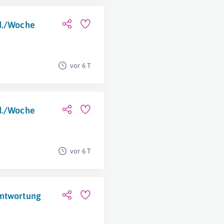
td./Woche
vor 6 T
td./Woche
vor 6 T
antwortung