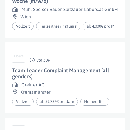
Woche (m/w/d)
Mühl Speiser Bauer Spitzauer Labors.at GmbH
Wien
Vollzeit
Teilzeit/geringfügig
ab 4.000€ pro Monat
vor 30+ T
Team Leader Complaint Management (all
genders)
Greiner AG
Kremsmünster
Vollzeit
ab 59.782€ pro Jahr
Homeoffice