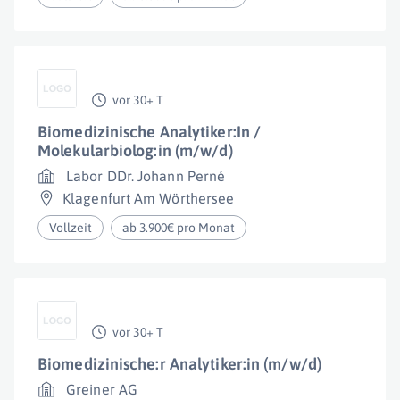
vor 30+ T
Biomedizinische Analytiker:In /
Molekularbiolog:in (m/w/d)
Labor DDr. Johann Perné
Klagenfurt Am Wörthersee
Vollzeit
ab 3.900€ pro Monat
vor 30+ T
Biomedizinische:r Analytiker:in (m/w/d)
Greiner AG