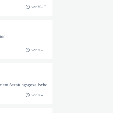
vor 30+ T
ien
vor 30+ T
-
ment Beratungsgesellschaft m.b.H.
Wien
vor 30+ T