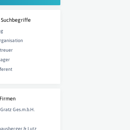
 Suchbegriffe
ng
rganisation
treuer
nager
ferent
 Firmen
Gratz Ges.m.b.H.
hausberger & Lutz