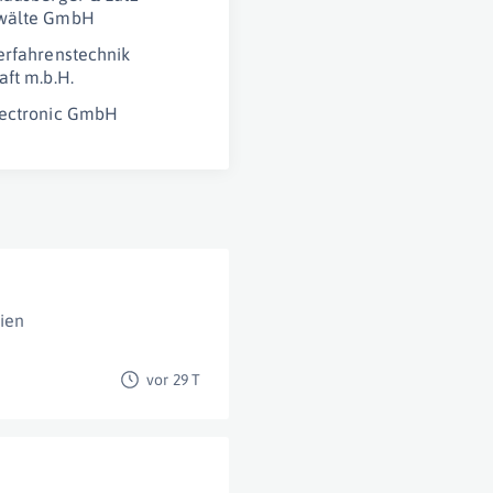
wälte GmbH
erfahrenstechnik
aft m.b.H.
lectronic GmbH
ien
vor 29 T