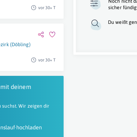
Noch nicht d
sicher fündig
vor 30+ T
Du weißt gen
zirk (Döbling)
vor 30+ T
 mit deinem
 suchst. Wir zeigen dir
nslauf hochladen