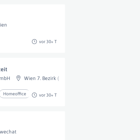
ien
vor 30+ T
eit
 GmbH
Wien 7. Bezirk (Neubau)
Homeoffice
vor 30+ T
wechat