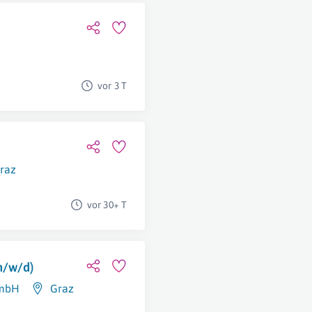
vor 3 T
raz
vor 30+ T
m/w/d)
GmbH
Graz