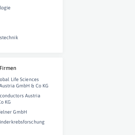
logie
stechnik
 Firmen
lobal Life Sciences
 Austria GmbH & Co KG
onductors Austria
Co KG
felner GmbH
Kinderkrebsforschung