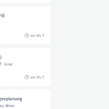
/d)
vor 30+ T
)
Graz
vor 30+ T
agenplanung
az
,
Wien