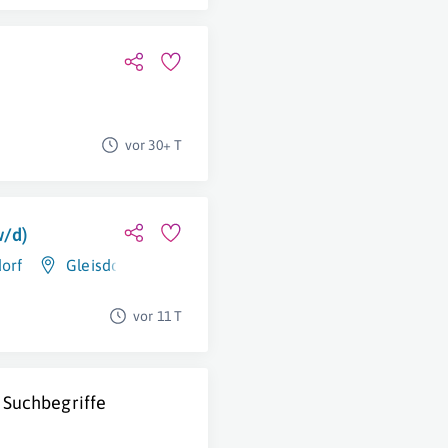
vor 30+ T
w/d)
orf
Gleisdorf
vor 11 T
 Suchbegriffe