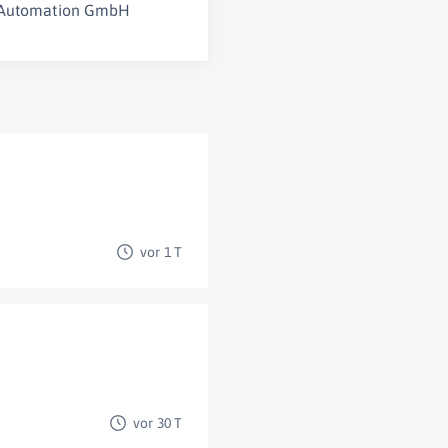
 Automation GmbH
vor 1 T
vor 30 T