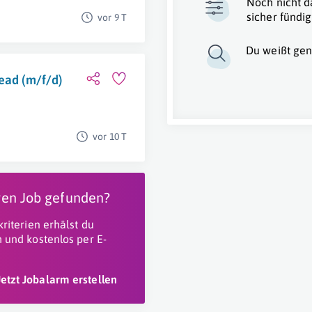
Noch nicht d
sicher fündig
vor 9 T
Du weißt gen
ead (m/f/d)
vor 10 T
igen Job gefunden?
riterien erhälst du
 und kostenlos per E-
Jetzt Jobalarm erstellen