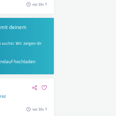
vor 30+ T
 mit deinem
 suchst. Wir zeigen dir
nslauf hochladen
raz
vor 30+ T