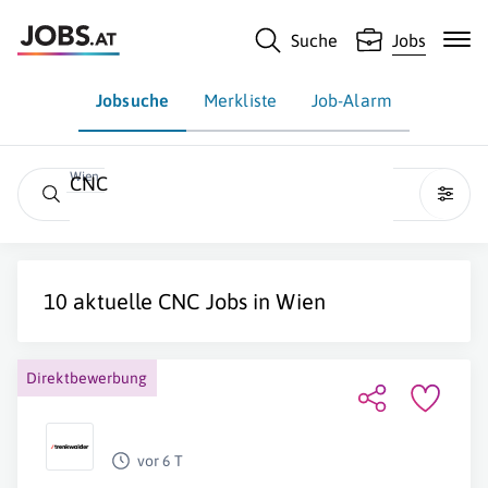
Suche
Jobs
Jobsuche
Merkliste
Job-Alarm
Wien
CNC
10 aktuelle
CNC
Jobs in
Wien
Direktbewerbung
vor 6 T