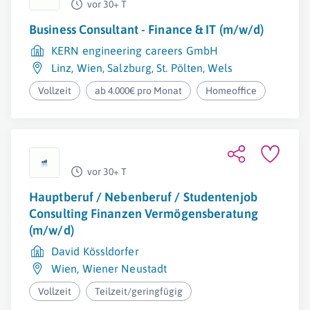
vor 30+ T
Business Consultant - Finance & IT (m/w/d)
KERN engineering careers GmbH
Linz
,
Wien
,
Salzburg
,
St. Pölten
,
Wels
Vollzeit
ab 4.000€ pro Monat
Homeoffice
vor 30+ T
Hauptberuf / Nebenberuf / Studentenjob
Consulting Finanzen Vermögensberatung
(m/w/d)
David Kössldorfer
Wien
,
Wiener Neustadt
Vollzeit
Teilzeit/geringfügig