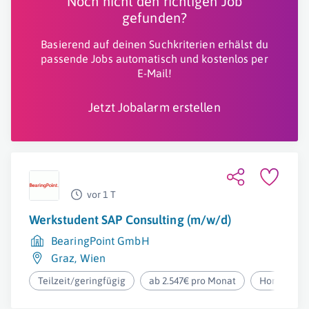
Noch nicht den richtigen Job
gefunden?
Basierend auf deinen Suchkriterien erhälst du
passende Jobs automatisch und kostenlos per
E-Mail!
Jetzt Jobalarm erstellen
vor 1 T
Werkstudent SAP Consulting (m/w/d)
BearingPoint GmbH
Graz
,
Wien
Teilzeit/geringfügig
ab 2.547€ pro Monat
Homeoffic