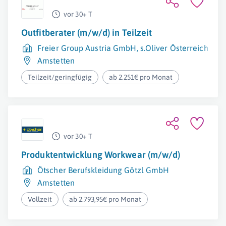
vor 30+ T
Outfitberater (m/w/d) in Teilzeit
Freier Group Austria GmbH, s.Oliver Österreich
Amstetten
Teilzeit/geringfügig
ab 2.251€ pro Monat
vor 30+ T
Produktentwicklung Workwear (m/w/d)
Ötscher Berufskleidung Götzl GmbH
Amstetten
Vollzeit
ab 2.793,95€ pro Monat