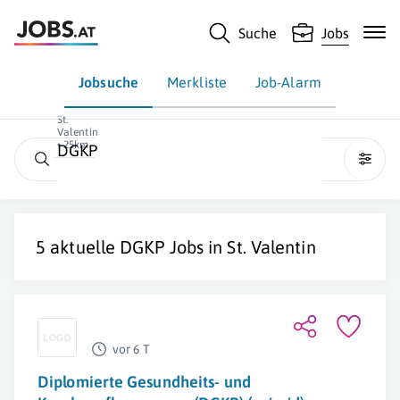
Suche
Jobs
Jobsuche
Merkliste
Job-Alarm
St.
Valentin
• 25km
DGKP
5 aktuelle
DGKP
Jobs in
St. Valentin
vor 6 T
Diplomierte Gesundheits- und