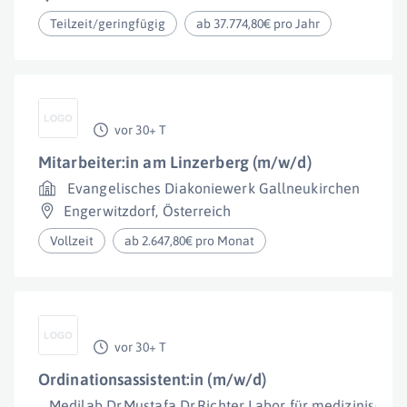
Teilzeit/geringfügig
ab 37.774,80€ pro Jahr
vor 30+ T
Mitarbeiter:in am Linzerberg (m/w/d)
Evangelisches Diakoniewerk Gallneukirchen
Engerwitzdorf
,
Österreich
Vollzeit
ab 2.647,80€ pro Monat
vor 30+ T
Ordinationsassistent:in (m/w/d)
Medilab Dr.Mustafa Dr.Richter Labor für medizinisch