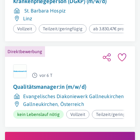
Krankenpflegeperson (DGKP) (m/w/d)
St. Barbara Hospiz
Linz
Vollzeit
Teilzeit/geringfügig
ab 3.830,47€ pro Monat
Direktbewerbung
vor 6 T
Qualitätsmanager:in (m/w/d)
Evangelisches Diakoniewerk Gallneukirchen
Gallneukirchen
,
Österreich
kein Lebenslauf nötig
Vollzeit
Teilzeit/geringfügig