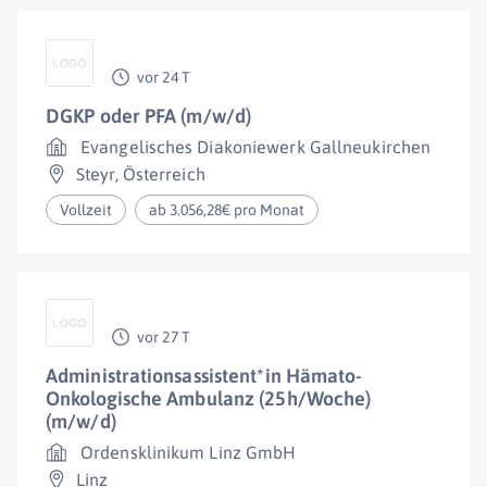
vor 24 T
DGKP oder PFA (m/w/d)
Evangelisches Diakoniewerk Gallneukirchen
Steyr
,
Österreich
Vollzeit
ab 3.056,28€ pro Monat
vor 27 T
Administrationsassistent*in Hämato-
Onkologische Ambulanz (25h/Woche)
(m/w/d)
Ordensklinikum Linz GmbH
Linz