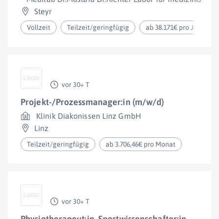
Steyr
Vollzeit
Teilzeit/geringfügig
ab 38.171€ pro Jahr
vor 30+ T
Projekt-/Prozessmanager:in (m/w/d)
Klinik Diakonissen Linz GmbH
Linz
Teilzeit/geringfügig
ab 3.706,46€ pro Monat
vor 30+ T
Physiotherapeut:in, Sportwissenschafter:in