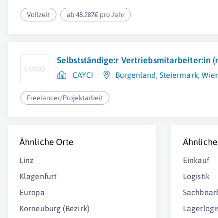
Vollzeit
ab 48.287€ pro Jahr
Selbstständige:r Vertriebsmitarbeiter:in 
CAYCI
Burgenland
,
Steiermark
,
Wie
Freelancer/Projektarbeit
Ähnliche Orte
Ähnliche
Linz
Einkauf
Klagenfurt
Logistik
Europa
Sachbearb
Korneuburg (Bezirk)
Lagerlogis