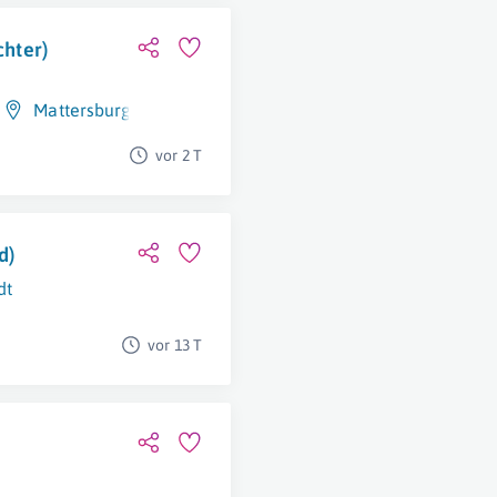
chter)
Mattersburg
vor 2 T
d)
dt
vor 13 T