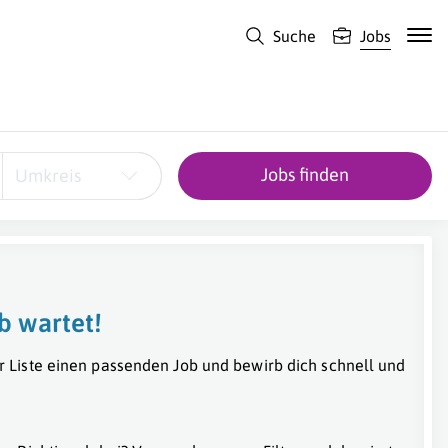
Suche
Jobs
Jobs finden
Umkreis
b wartet!
r Liste einen passenden Job und bewirb dich schnell und
Salzburg
,
Österreich
,
Oberösterreich