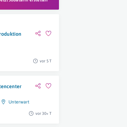
Produktion
vor 5 T
tencenter
Unterwart
vor 30+ T