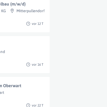
elbau (m/w/d)
. KG
Mitterpullendorf
vor 12 T
and
vor 16 T
 in Oberwart
art
vor 22 T