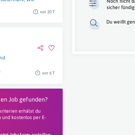
Noch nicht d
sicher fündig
vor 20 T
Du weißt gen
nd
vor 6 T
igen Job gefunden?
riterien erhälst du
 und kostenlos per E-
Jetzt Jobalarm erstellen