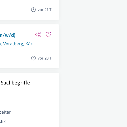
vor 21 T
(m/w/d)
n
,
Voralberg
,
Kärnten
,
Niederösterreich
,
Tirol
,
Salzburg
,
Österr
vor 28 T
 Suchbegriffe
eiter
tik