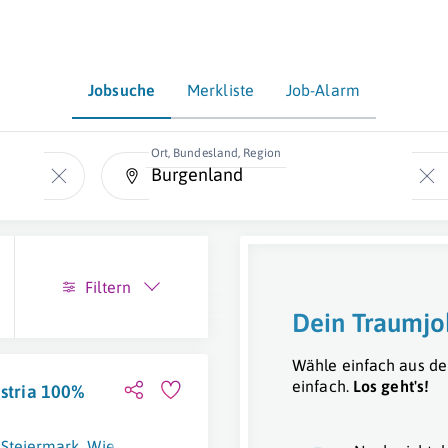
Jobsuche
Merkliste
Job-Alarm
Ort, Bundesland, Region
Filtern
Dein Traumjo
Wähle einfach aus de
einfach.
Los geht's!
ustria 100%
,
Steiermark
,
Wien
,
Voralberg
,
Kärnten
,
Niederösterreich
,
Tirol
,