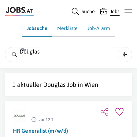
Suche
Jobs
Jobsuche
Merkliste
Job-Alarm
Wien
Douglas
1 aktueller
Douglas
Job in
Wien
vor 12 T
HR Generalist (m/w/d)