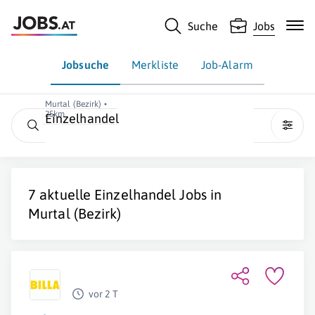
Suche
Jobs
Jobsuche
Merkliste
Job-Alarm
Murtal (Bezirk) •
25km
Einzelhandel
7 aktuelle
Einzelhandel
Jobs in
Murtal (Bezirk)
vor 2 T