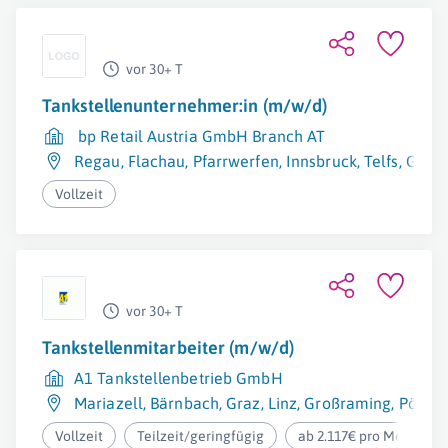
vor 30+ T
Tankstellenunternehmer:in (m/w/d)
bp Retail Austria GmbH Branch AT
Regau
,
Flachau
,
Pfarrwerfen
,
Innsbruck
,
Telfs
,
Graz
,
Vollzeit
vor 30+ T
Tankstellenmitarbeiter (m/w/d)
A1 Tankstellenbetrieb GmbH
Mariazell
,
Bärnbach
,
Graz
,
Linz
,
Großraming
,
Pöls-O
Vollzeit
Teilzeit/geringfügig
ab 2.117€ pro Monat