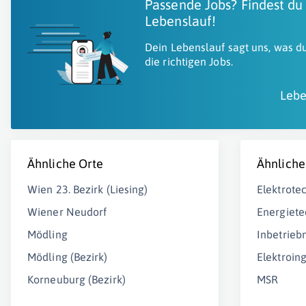
Passende Jobs? Findest du
Lebenslauf!
Dein Lebenslauf sagt uns, was du
die richtigen Jobs.
Lebe
Ähnliche Orte
Ähnliche
Wien 23. Bezirk (Liesing)
Elektrote
Wiener Neudorf
Energiete
Mödling
Inbetrie
Mödling (Bezirk)
Elektroin
Korneuburg (Bezirk)
MSR