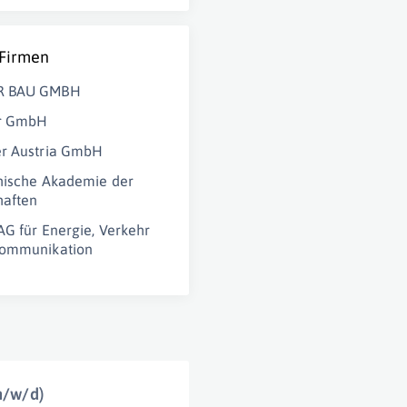
 Firmen
R BAU GMBH
r GmbH
er Austria GmbH
hische Akademie der
haften
AG für Energie, Verkehr
kommunikation
m/w/d)