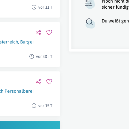
Noch nicht d
sicher fündig
vor 11 T
Du weißt gen
sterreich
,
Burgenland
vor 30+ T
ch Personalbereitstellungs- und technische Dienstleistungsge
vor 15 T