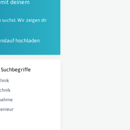
 mit deinem
 suchst. Wir zeigen dir
nslauf hochladen
 Suchbegriffe
chnik
chnik
bnahme
genieur