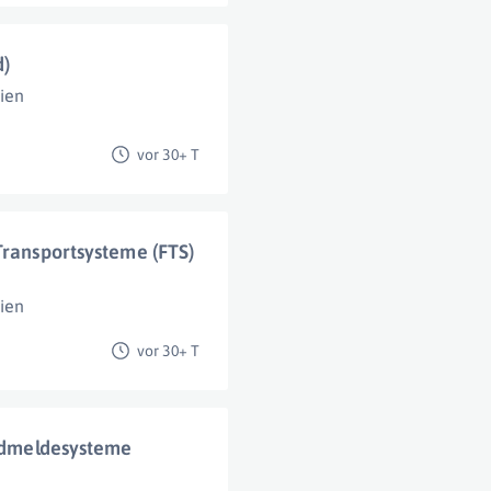
d)
ien
vor 30+ T
Transportsysteme (FTS)
ien
vor 30+ T
andmeldesysteme