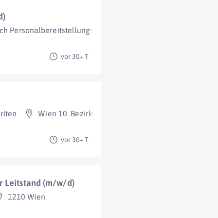
d)
ch Personalbereitstellungs- und technische Dienstleistungsge
vor 30+ T
riten
Wien 10. Bezirk (Favoriten)
vor 30+ T
 Leitstand (m/w/d)
1210 Wien