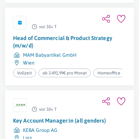
vor 30+ T
Head of Commercial & Product Strategy
(m/w/d)
MAM Babyartikel GmbH
Wien
Vollzeit
ab 3.491,99€ pro Monat
Homeoffice
vor 30+ T
Key Account Manager:in (all genders)
KEBA Group AG
Linz