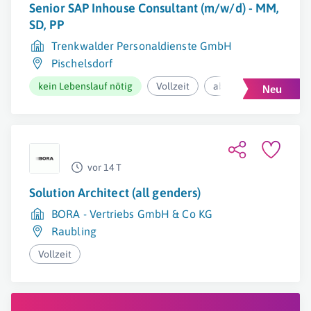
Senior SAP Inhouse Consultant (m/w/d) - MM,
SD, PP
Trenkwalder Personaldienste GmbH
Pischelsdorf
kein Lebenslauf nötig
Vollzeit
ab 4.500€ pro Monat
vor 14 T
Solution Architect (all genders)
BORA - Vertriebs GmbH & Co KG
Raubling
Vollzeit