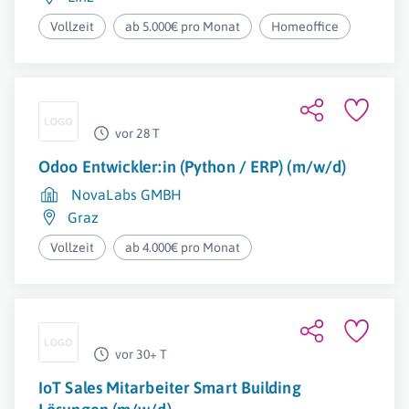
Vollzeit
ab 5.000€ pro Monat
Homeoffice
vor 28 T
Odoo Entwickler:in (Python / ERP) (m/w/d)
NovaLabs GMBH
Graz
Vollzeit
ab 4.000€ pro Monat
vor 30+ T
IoT Sales Mitarbeiter Smart Building