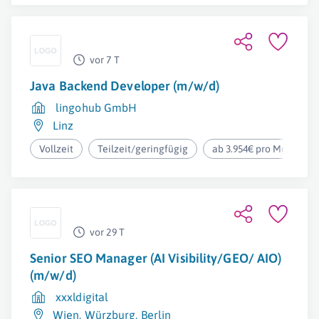
vor 7 T
Java Backend Developer (m/w/d)
lingohub GmbH
Linz
Vollzeit
Teilzeit/geringfügig
ab 3.954€ pro Monat
vor 29 T
Senior SEO Manager (AI Visibility/GEO/ AIO)
(m/w/d)
xxxldigital
Wien
,
Würzburg
,
Berlin