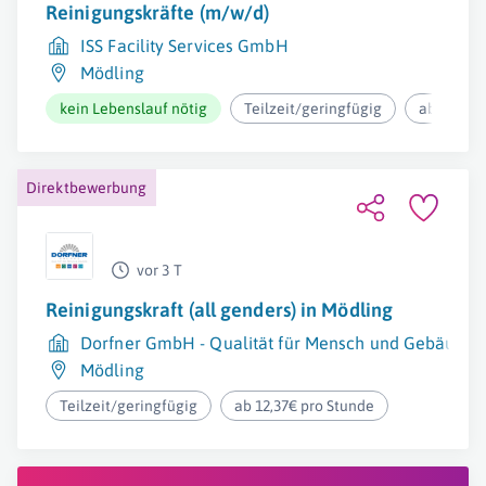
Reinigungskräfte (m/w/d)
ISS Facility Services GmbH
Mödling
kein Lebenslauf nötig
Teilzeit/geringfügig
ab 12,37€
Direktbewerbung
vor 3 T
Reinigungskraft (all genders) in Mödling
Dorfner GmbH - Qualität für Mensch und Gebäude
Mödling
Teilzeit/geringfügig
ab 12,37€ pro Stunde