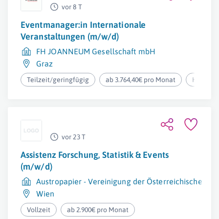
vor 8 T
Eventmanager:in Internationale
Veranstaltungen (m/w/d)
FH JOANNEUM Gesellschaft mbH
Graz
Teilzeit/geringfügig
ab 3.764,40€ pro Monat
Homeoff
vor 23 T
Assistenz Forschung, Statistik & Events
(m/w/d)
Austropapier - Vereinigung der Österreichischen Pa
Wien
Vollzeit
ab 2.900€ pro Monat