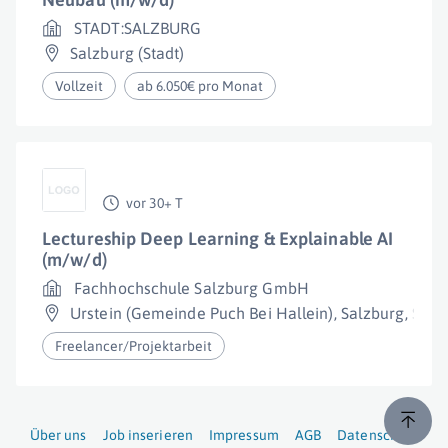
STADT:SALZBURG
Salzburg (Stadt)
Vollzeit
ab 6.050€ pro Monat
vor 30+ T
Lectureship Deep Learning & Explainable AI
(m/w/d)
Fachhochschule Salzburg GmbH
Urstein (Gemeinde Puch Bei Hallein)
,
Salzburg
,
Salz
Freelancer/Projektarbeit
Über uns
Job inserieren
Impressum
AGB
Datenschutz